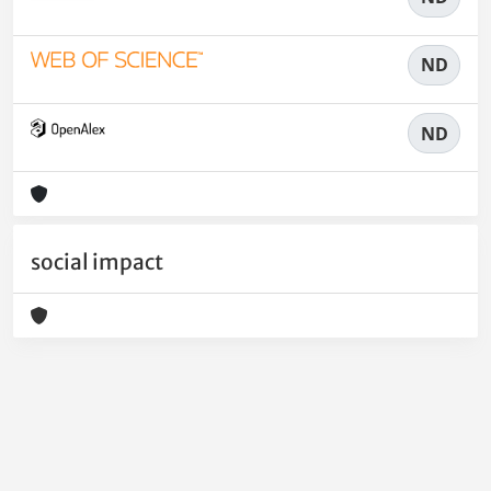
ND
ND
social impact