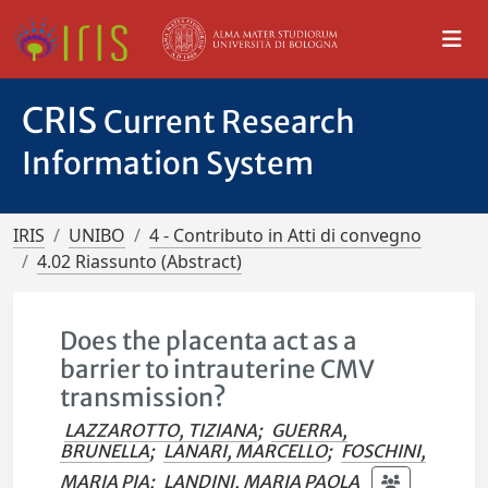
CRIS
Current Research
Information System
IRIS
UNIBO
4 - Contributo in Atti di convegno
4.02 Riassunto (Abstract)
Does the placenta act as a
barrier to intrauterine CMV
transmission?
LAZZAROTTO, TIZIANA
;
GUERRA,
BRUNELLA
;
LANARI, MARCELLO
;
FOSCHINI,
MARIA PIA
;
LANDINI, MARIA PAOLA