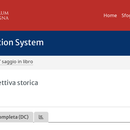
Home
Sfo
tion System
/ saggio in libro
ttiva storica
ompleta (DC)