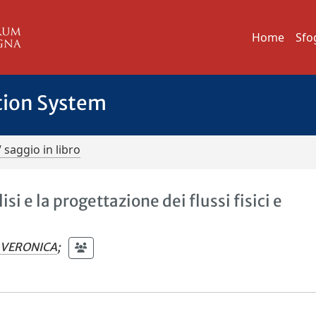
Home
Sfo
tion System
/ saggio in libro
i e la progettazione dei flussi fisici e
, VERONICA
;