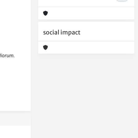
social impact
udiorum.