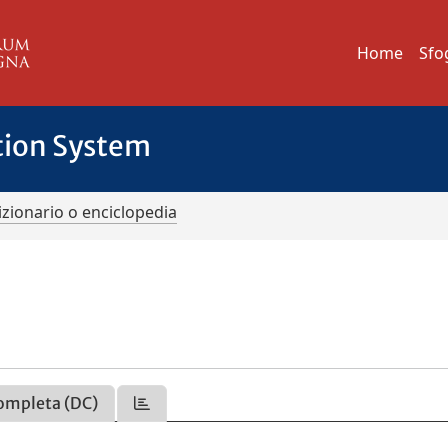
Home
Sfo
tion System
izionario o enciclopedia
ompleta (DC)