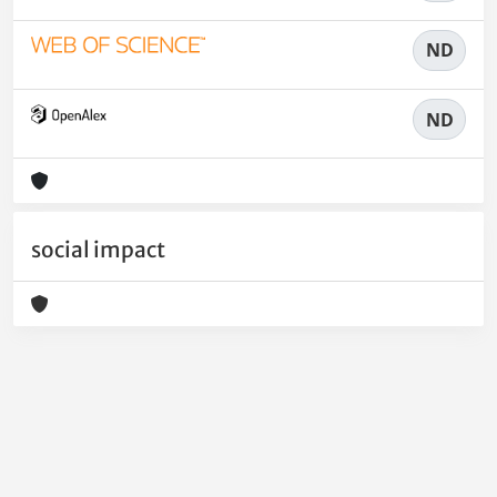
ND
ND
social impact