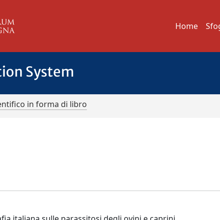
Home
Sfo
tion System
ntifico in forma di libro
ia italiana sulle parassitosi degli ovini e caprini