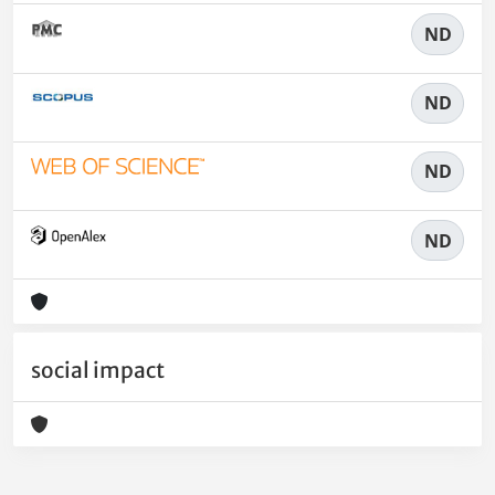
ND
ND
ND
ND
social impact