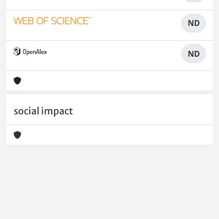
ND
ND
social impact