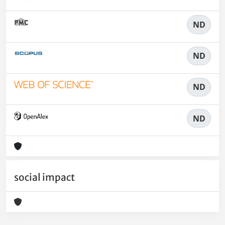
ND
ND
ND
ND
social impact