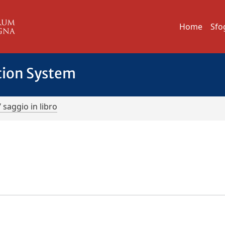
Home
Sfo
tion System
/ saggio in libro