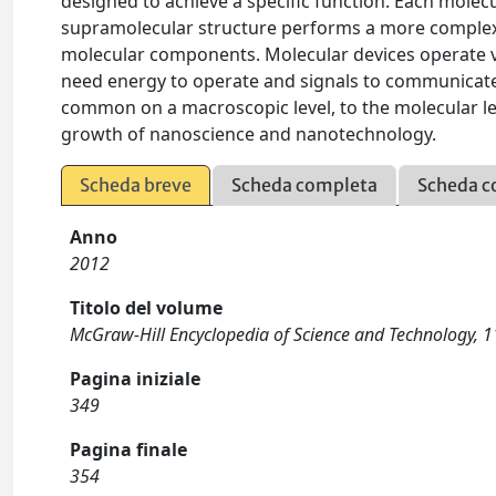
designed to achieve a specific function. Each molec
supramolecular structure performs a more complex 
molecular components. Molecular devices operate vi
need energy to operate and signals to communicate 
common on a macroscopic level, to the molecular leve
growth of nanoscience and nanotechnology.
Scheda breve
Scheda completa
Scheda c
Anno
2012
Titolo del volume
McGraw-Hill Encyclopedia of Science and Technology, 11
Pagina iniziale
349
Pagina finale
354