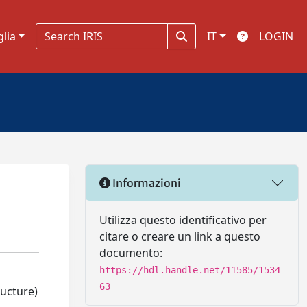
glia
IT
LOGIN
Informazioni
Utilizza questo identificativo per
citare o creare un link a questo
documento:
https://hdl.handle.net/11585/1534
63
ructure)