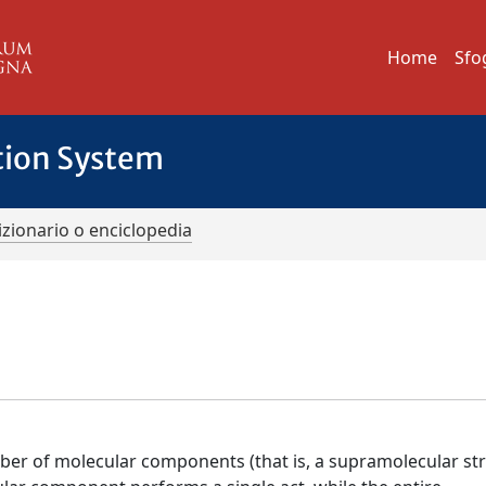
Home
Sfo
tion System
izionario o enciclopedia
mber of molecular components (that is, a supramolecular st