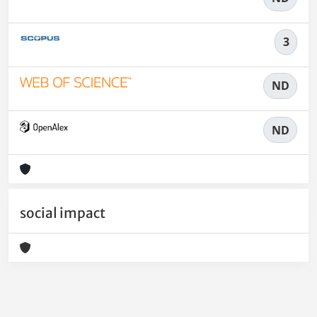
3
ND
ND
social impact