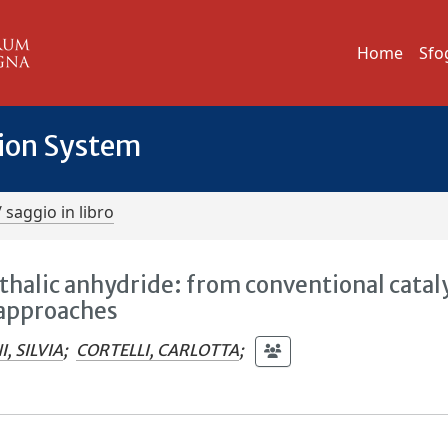
Home
Sfo
tion System
/ saggio in libro
hthalic anhydride: from conventional catal
 approaches
, SILVIA
;
CORTELLI, CARLOTTA
;