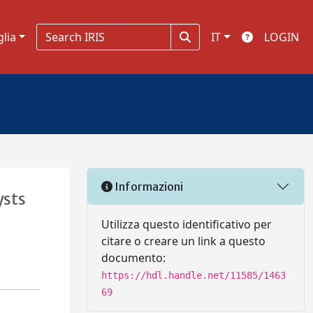
glia
IT
LOGIN
Informazioni
ysts
Utilizza questo identificativo per
citare o creare un link a questo
documento:
https://hdl.handle.net/11585/1463
69