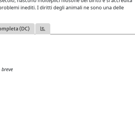
ecolo, nascono molteplici filosofie dei diritti e si accredita
roblemi inediti. I diritti degli animali ne sono una delle
ompleta (DC)
o breve