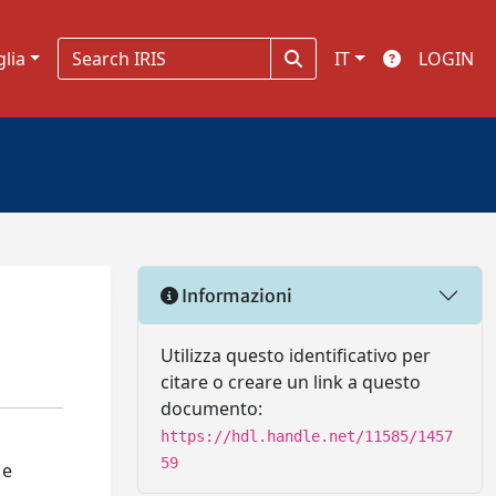
glia
IT
LOGIN
Informazioni
Utilizza questo identificativo per
citare o creare un link a questo
documento:
https://hdl.handle.net/11585/1457
59
 e