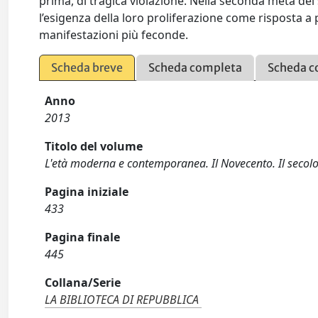
prima, di tragica violazione. Nella seconda metà del s
l’esigenza della loro proliferazione come risposta a p
manifestazioni più feconde.
Scheda breve
Scheda completa
Scheda c
Anno
2013
Titolo del volume
L'età moderna e contemporanea. Il Novecento. Il secol
Pagina iniziale
433
Pagina finale
445
Collana/Serie
LA BIBLIOTECA DI REPUBBLICA