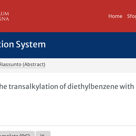
Home
Sfo
tion System
Riassunto (Abstract)
 the transalkylation of diethylbenzene with