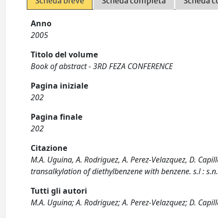
Scheda breve
Scheda completa
Scheda c
Anno
2005
Titolo del volume
Book of abstract - 3RD FEZA CONFERENCE
Pagina iniziale
202
Pagina finale
202
Citazione
M.A. Uguina, A. Rodriguez, A. Perez-Velazquez, D. Capilla
transalkylation of diethylbenzene with benzene. s.l : s.n
Tutti gli autori
M.A. Uguina; A. Rodriguez; A. Perez-Velazquez; D. Capill