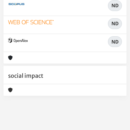
ND
ND
ND
social impact