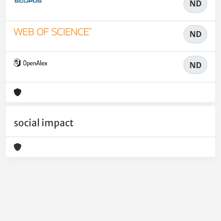
ND
ND
ND
social impact