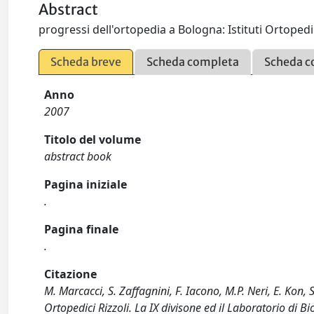
Abstract
progressi dell'ortopedia a Bologna: Istituti Ortopedic
Scheda breve
Scheda completa
Scheda c
Anno
2007
Titolo del volume
abstract book
Pagina iniziale
.
Pagina finale
.
Citazione
M. Marcacci, S. Zaffagnini, F. Iacono, M.P. Neri, E. Kon, S
Ortopedici Rizzoli. La IX divisone ed il Laboratorio di Bio