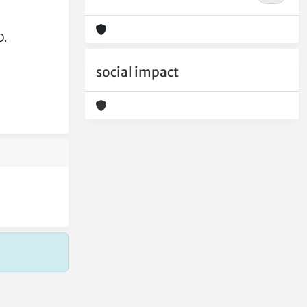
D.
social impact