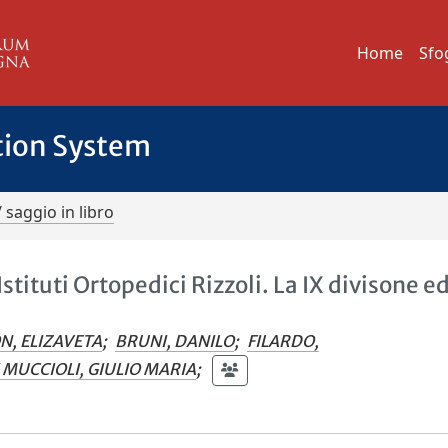
Home
Sfo
tion System
/ saggio in libro
stituti Ortopedici Rizzoli. La IX divisone ed
N, ELIZAVETA
;
BRUNI, DANILO
;
FILARDO,
MUCCIOLI, GIULIO MARIA
;