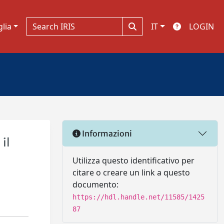
glia
IT
LOGIN
Informazioni
 il
Utilizza questo identificativo per
citare o creare un link a questo
documento:
https://hdl.handle.net/11585/1425
87