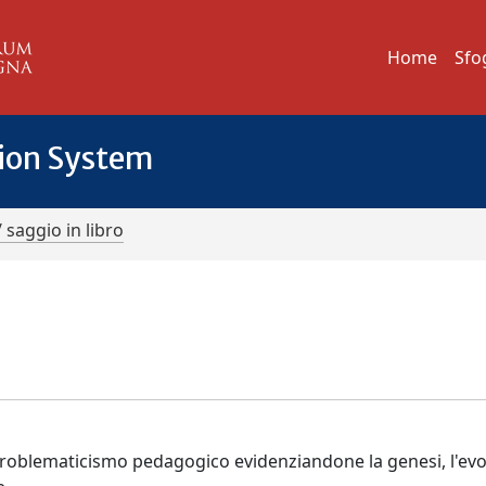
Home
Sfo
tion System
/ saggio in libro
l problematicismo pedagogico evidenziandone la genesi, l'ev