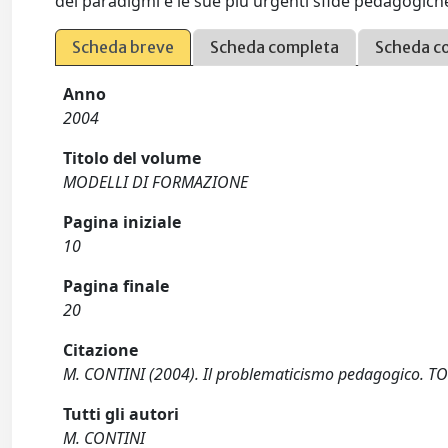
dei paradigmi e le sue più urgenti sfide pedagogich
Scheda breve
Scheda completa
Scheda c
Anno
2004
Titolo del volume
MODELLI DI FORMAZIONE
Pagina iniziale
10
Pagina finale
20
Citazione
M. CONTINI (2004). Il problematicismo pedagogico. TO
Tutti gli autori
M. CONTINI