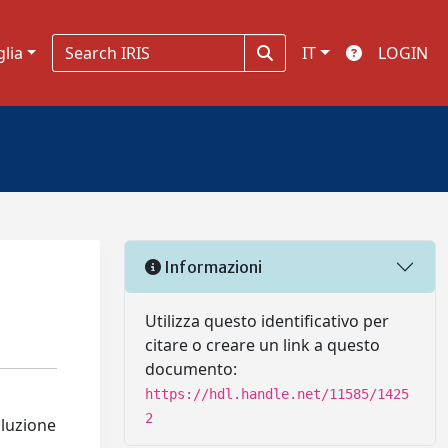
glia
IT
LOGIN
Informazioni
Utilizza questo identificativo per
citare o creare un link a questo
documento:
https://hdl.handle.net/11585/1425
2
oluzione