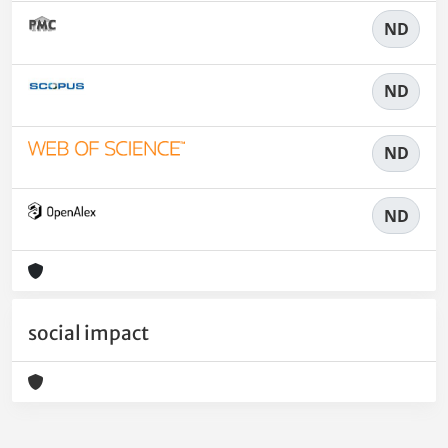
ND
ND
ND
ND
social impact