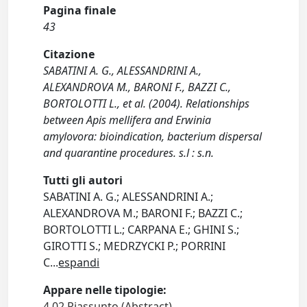
Pagina finale
43
Citazione
SABATINI A. G., ALESSANDRINI A.,
ALEXANDROVA M., BARONI F., BAZZI C.,
BORTOLOTTI L., et al. (2004). Relationships
between Apis mellifera and Erwinia
amylovora: bioindication, bacterium dispersal
and quarantine procedures. s.l : s.n.
Tutti gli autori
SABATINI A. G.; ALESSANDRINI A.;
ALEXANDROVA M.; BARONI F.; BAZZI C.;
BORTOLOTTI L.; CARPANA E.; GHINI S.;
GIROTTI S.; MEDRZYCKI P.; PORRINI
C
...
espandi
Appare nelle tipologie:
4.02 Riassunto (Abstract)