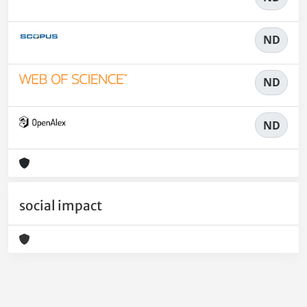
ND
ND
ND
social impact