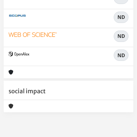
ND
ND
ND
social impact