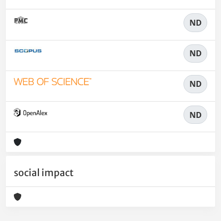
ND
ND
ND
ND
social impact