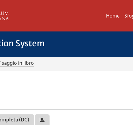
Home
Sfo
tion System
/ saggio in libro
ompleta (DC)