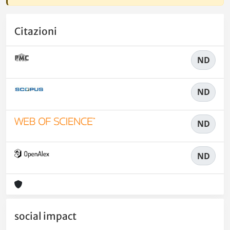
Citazioni
ND
ND
ND
ND
social impact