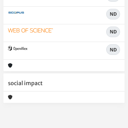
ND
ND
ND
social impact