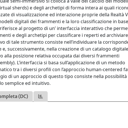
uale semi-immersivo si colloca a valle del calcolo dei modell
rtual sherds) e degli archetipi di forma intera ai quali rico
zate di visualizzazione ed interazione proprie della Realtà V
elli digitali dei frammenti e la loro classificazione in base
riferisce al progetto di un’ interfaccia interattivo che perme
menti e degli archetipi per classificare i reperti ed archiviare
tivo di tale strumento consiste nell’individuare la corrispond
e, successivamente, nella creazione di un catalogo digitale
ivo alla posizione relativa occupata dai diversi frammenti
embly). L’interfaccia si basa sull’applicazione di un metodo
tico tra i diversi profili con l’approccio human-centered fa
ggio di un approccio di questo tipo consiste nella possibilità 
do semplice ed intuitivo.
ompleta (DC)