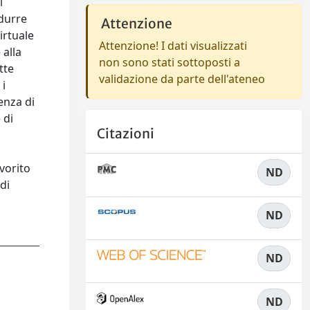
i
ndurre
Attenzione
irtuale
Attenzione! I dati visualizzati
 alla
non sono stati sottoposti a
tte
validazione da parte dell'ateneo
 i
enza di
 di
Citazioni
vorito
ND
di
ND
ND
ND