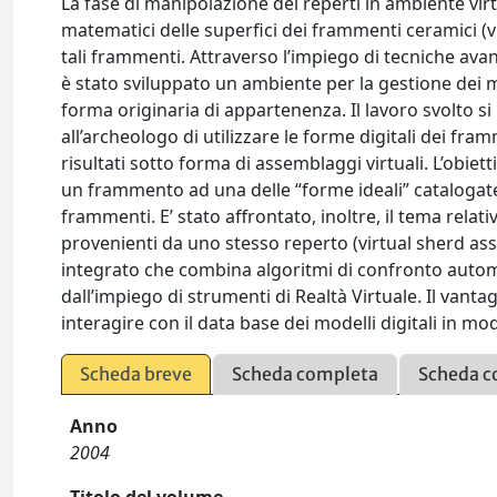
La fase di manipolazione dei reperti in ambiente virt
matematici delle superfici dei frammenti ceramici (vi
tali frammenti. Attraverso l’impiego di tecniche avan
è stato sviluppato un ambiente per la gestione dei mod
forma originaria di appartenenza. Il lavoro svolto si 
all’archeologo di utilizzare le forme digitali dei fram
risultati sotto forma di assemblaggi virtuali. L’obiet
un frammento ad una delle “forme ideali” catalogate 
frammenti. E’ stato affrontato, inoltre, il tema relat
provenienti da uno stesso reperto (virtual sherd ass
integrato che combina algoritmi di confronto automa
dall’impiego di strumenti di Realtà Virtuale. Il vanta
interagire con il data base dei modelli digitali in mo
Scheda breve
Scheda completa
Scheda c
Anno
2004