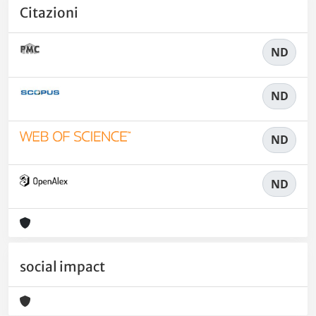
Citazioni
ND
ND
ND
ND
social impact