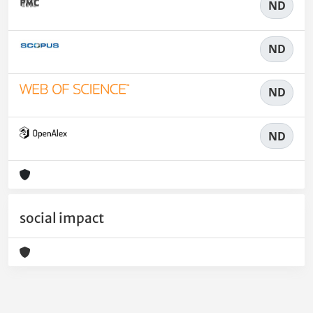
ND
ND
ND
ND
social impact