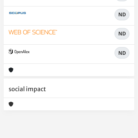
ND
ND
ND
social impact