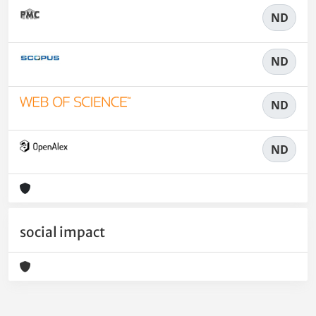
ND
ND
ND
ND
social impact