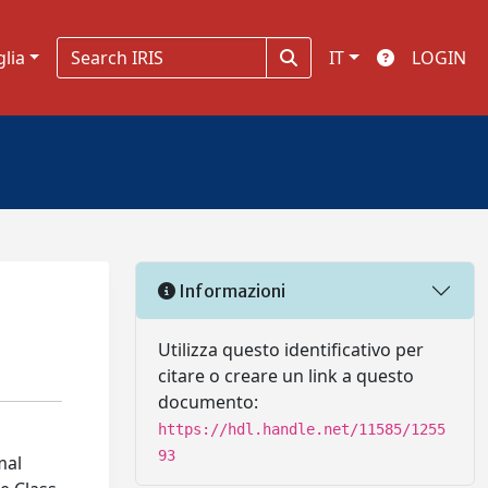
glia
IT
LOGIN
Informazioni
Utilizza questo identificativo per
citare o creare un link a questo
documento:
https://hdl.handle.net/11585/1255
93
mal