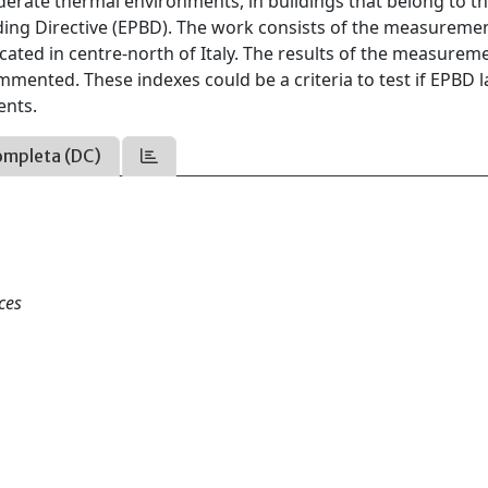
rate thermal environments, in buildings that belong to th
ding Directive (EPBD). The work consists of the measureme
ocated in centre-north of Italy. The results of the measurem
ented. These indexes could be a criteria to test if EPBD l
ents.
ompleta (DC)
ces