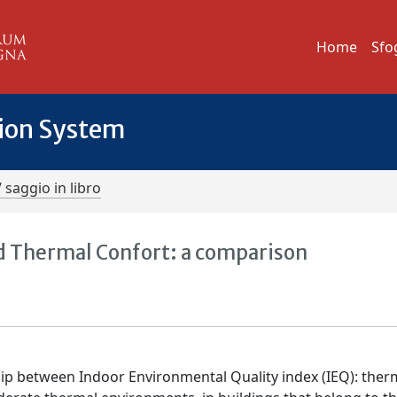
Home
Sfo
tion System
/ saggio in libro
d Thermal Confort: a comparison
ship between Indoor Environmental Quality index (IEQ): ther