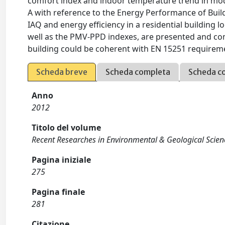
comfort index and indoor temperature trend in mode
A with reference to the Energy Performance of Buil
IAQ and energy efficiency in a residential building l
well as the PMV-PPD indexes, are presented and comm
building could be coherent with EN 15251 requirem
Scheda breve
Scheda completa
Scheda c
Anno
2012
Titolo del volume
Recent Researches in Environmental & Geological Scien
Pagina iniziale
275
Pagina finale
281
Citazione