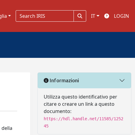
glia
IT
LOGIN
Informazioni
Utilizza questo identificativo per
citare o creare un link a questo
documento:
https://hdl.handle.net/11585/1252
45
 della