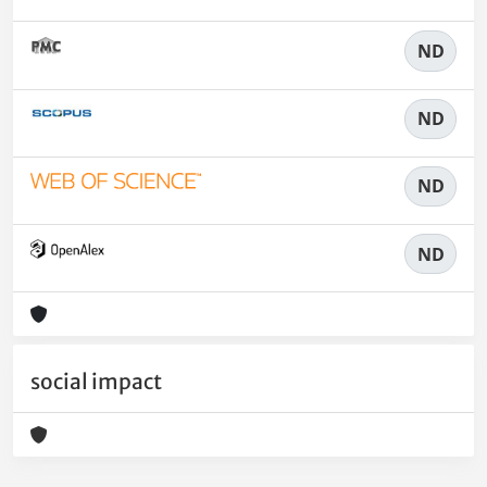
ND
ND
ND
ND
social impact