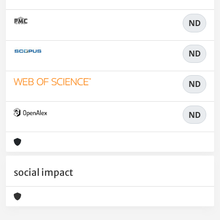
ND
ND
ND
ND
social impact