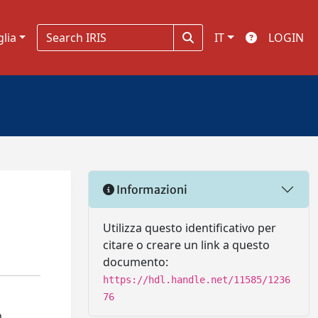
glia
IT
LOGIN
Informazioni
Utilizza questo identificativo per
citare o creare un link a questo
documento:
https://hdl.handle.net/11585/1236
76
n