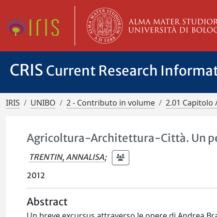
CRIS
Current Research Informa
IRIS
UNIBO
2 - Contributo in volume
2.01 Capitolo 
Agricoltura-Architettura-Città. Un p
TRENTIN, ANNALISA
;
2012
Abstract
Un breve excursus attraverso le opere di Andrea Bran