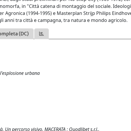
nomorfa, in "Città catena di montaggio del sociale. Ideologi
 per Agronica (1994-1995) e Masterplan Strijp Philips Eindho
agli anni tra città e campagna, tra natura e mondo agricolo.
ompleta (DC)
l'esplosione urbana
tà. Un percorso visivo. MACERATA : Quodlibet s.r.l..