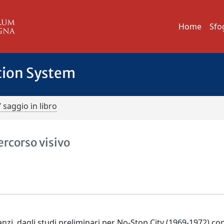
Home
Sfo
tion System
/ saggio in libro
ercorso visivo
zi, dagli studi preliminari per No-Stop City (1969-1972) co