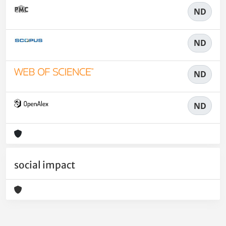
ND
ND
ND
ND
social impact