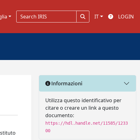
glia
IT
LOGIN
Informazioni
Utilizza questo identificativo per
citare o creare un link a questo
documento:
https://hdl.handle.net/11585/1233
00
stituto