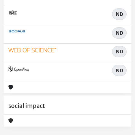
ND
ND
ND
ND
social impact