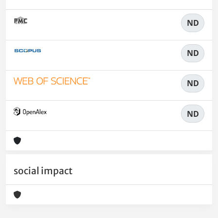
ND
ND
ND
ND
social impact