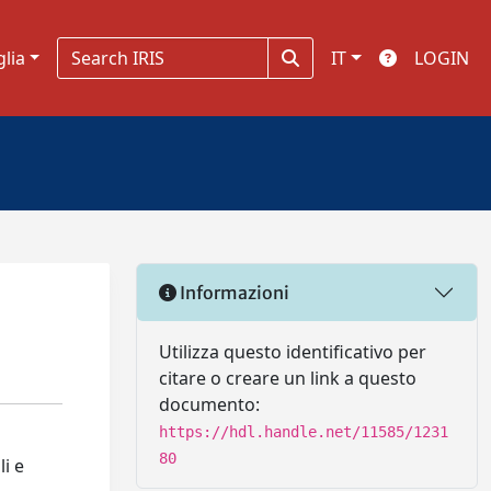
glia
IT
LOGIN
Informazioni
Utilizza questo identificativo per
citare o creare un link a questo
documento:
https://hdl.handle.net/11585/1231
80
i e