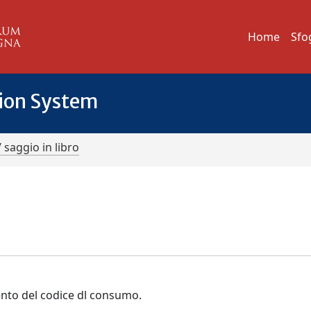
Home
Sfo
tion System
/ saggio in libro
ento del codice dl consumo.