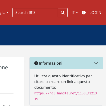
glia
IT
LOGIN
Informazioni
ione
Utilizza questo identificativo per
citare o creare un link a questo
documento:
https://hdl.handle.net/11585/1213
19