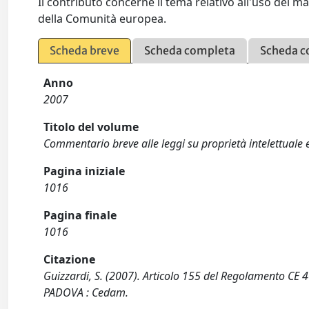
Il contributo concerne il tema relativo all'uso del m
della Comunità europea.
Scheda breve
Scheda completa
Scheda c
Anno
2007
Titolo del volume
Commentario breve alle leggi su proprietà intelettuale
Pagina iniziale
1016
Pagina finale
1016
Citazione
Guizzardi, S. (2007). Articolo 155 del Regolamento CE 4
PADOVA : Cedam.