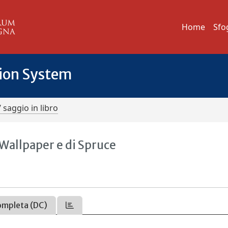
Home
Sfo
tion System
/ saggio in libro
i Wallpaper e di Spruce
ompleta (DC)