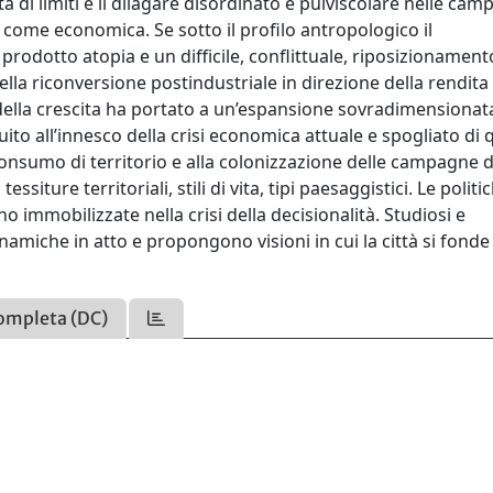
di limiti e il dilagare disordinato e pulviscolare nelle ca
e come economica. Se sotto il profilo antropologico il
 prodotto atopia e un difficile, conflittuale, riposizionament
ella riconversione postindustriale in direzione della rendita
 della crescita ha portato a un’espansione sovradimensionat
ito all’innesco della crisi economica attuale e spogliato di qu
nsumo di territorio e alla colonizzazione delle campagne 
iture territoriali, stili di vita, tipi paesaggistici. Le politi
ono immobilizzate nella crisi della decisionalità. Studiosi e
inamiche in atto e propongono visioni in cui la città si fonde
ompleta (DC)