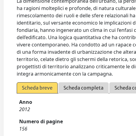
La dimensione contemporanea dell’urbano, la perdita 
ha ragioni molteplici e profonde, di natura cultural
rimescolamento dei ruoli e delle sfere relazionali ha
identitario, sul versante economico le implicazioni d
fondiaria, hanno ingenerato un clima in cui l’enfasi
dell’edificato. Una logica quantitativa che ha contribu
vivere contemporaneo. Ha condotto ad un rapace co
di una forma invadente di urbanizzazione che altera tess
territorio, celate dietro gli schermi della retorica, s
progettisti di territorio analizzano criticamente le d
integra armonicamente con la campagna.
Scheda breve
Scheda completa
Scheda c
Anno
2012
Numero di pagine
156