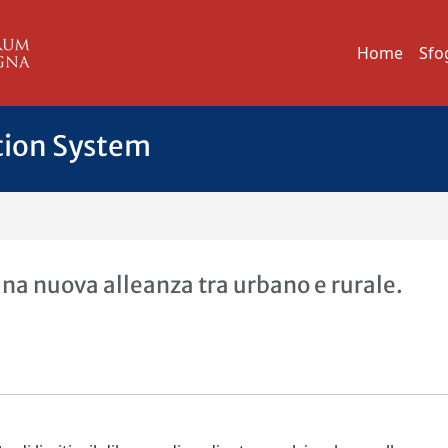
Home
Sfo
tion System
r una nuova alleanza tra urbano e rurale.