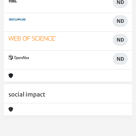
ND
ND
ND
ND
social impact