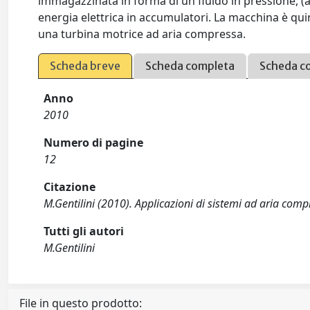
immagazzinata in forma di un fluido in pressione, (a
energia elettrica in accumulatori. La macchina è qui
una turbina motrice ad aria compressa.
Scheda breve
Scheda completa
Scheda c
Anno
2010
Numero di pagine
12
Citazione
M.Gentilini (2010). Applicazioni di sistemi ad aria co
Tutti gli autori
M.Gentilini
File in questo prodotto: