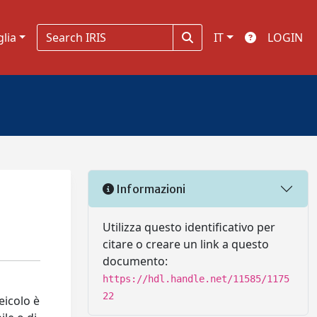
glia
IT
LOGIN
Informazioni
Utilizza questo identificativo per
citare o creare un link a questo
documento:
https://hdl.handle.net/11585/1175
22
eicolo è