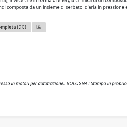
ria), invece che in forma di energia chimica di un combustib
ndi composta da un insieme di serbatoi d'aria in pressione 
ompleta (DC)
mpressa in motori per autotrazione.. BOLOGNA : Stampa in proprio