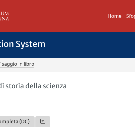
Home
Sfo
tion System
/ saggio in libro
i storia della scienza
ompleta (DC)