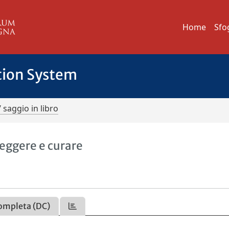
Home
Sfo
tion System
/ saggio in libro
teggere e curare
ompleta (DC)